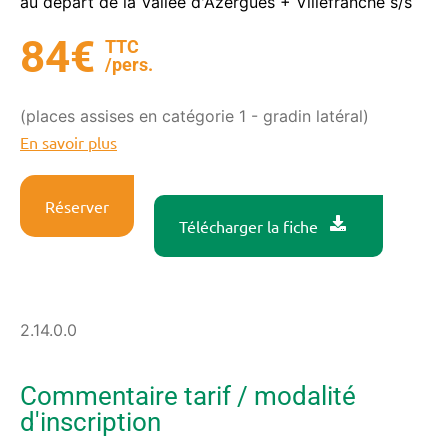
au départ de la Vallée d'Azergues + Villefranche s/s
84€
TTC
/pers.
(places assises en catégorie 1 - gradin latéral)
En savoir plus
Réserver
Télécharger la fiche
2.14.0.0
Commentaire tarif / modalité
d'inscription