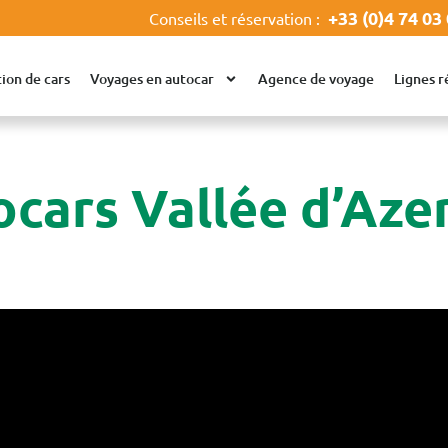
+33 (0)4 74 03
Conseils et réservation :
ion de cars
Voyages en autocar
Agence de voyage
Lignes r
cars Vallée d’Aze