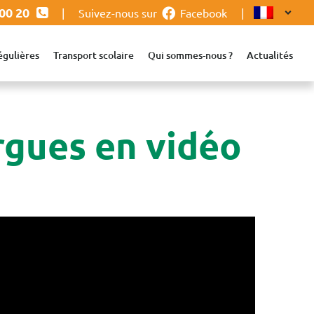
 00 20
|
Suivez-nous sur
Facebook
|
égulières
Transport scolaire
Qui sommes-nous ?
Actualités
rgues en vidéo