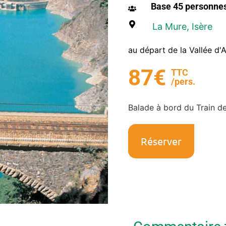
Base 45 personne
La Mure
, Isère
au départ de la Vallée d'
87€
TTC
/pers.
Balade à bord du Train de
Réserver