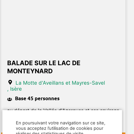
BALADE SUR LE LAC DE
MONTEYNARD
La Motte d'Aveillans et Mayres-Savel
, Isère
Base 45 personnes
au départ de la Vallée d'Azergues et ses environs
Visite guidée de La Mine Image et croisière sur le
En poursuivant votre navigation sur ce site,
lac de Monteynard
vous acceptez l’utilisation de cookies pour
réaliser des statistiques de visite.