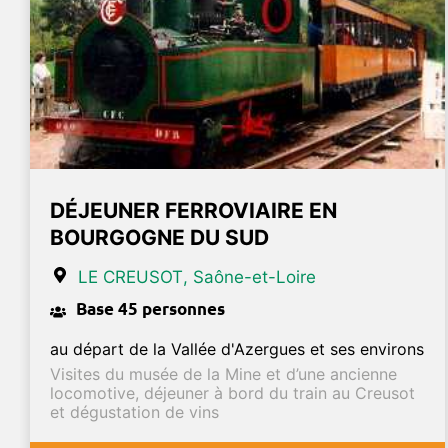
DÉJEUNER FERROVIAIRE EN
BOURGOGNE DU SUD
LE CREUSOT
, Saône-et-Loire
Base 45 personnes
au départ de la Vallée d'Azergues et ses environs
Visites du musée de la Mine et d’une ancienne
locomotive, déjeuner à bord du train au Creusot
et dégustation de vins