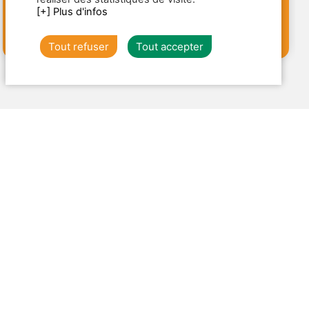
[+] Plus d'infos
93€
TTC
d'infos
/pers.
Tout refuser
Tout accepter