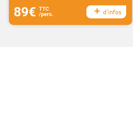
89€
TTC
d'infos
/pers.
Plan du site