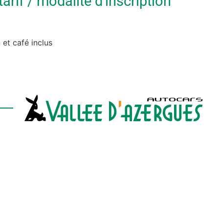
rif / modalité d'inscription
 et café inclus