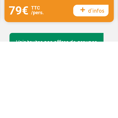
79€
TTC
d'infos
/pers.
Voir toutes nos offres de groupes
Contactez-nous