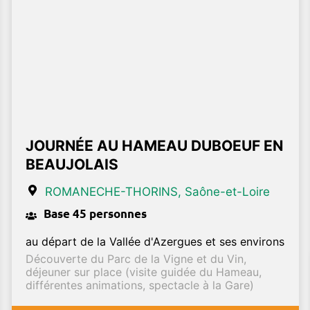
JOURNÉE AU HAMEAU DUBOEUF EN
BEAUJOLAIS
ROMANECHE-THORINS
, Saône-et-Loire
Base 45 personnes
au départ de la Vallée d'Azergues et ses environs
Découverte du Parc de la Vigne et du Vin,
déjeuner sur place (visite guidée du Hameau,
différentes animations, spectacle à la Gare)