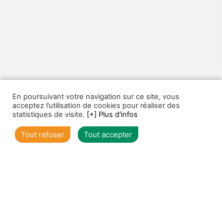
En poursuivant votre navigation sur ce site, vous
1
2
3
acceptez l’utilisation de cookies pour réaliser des
statistiques de visite.
[+] Plus d'infos
Tout refuser
Tout accepter
Voir toutes nos offres individuels