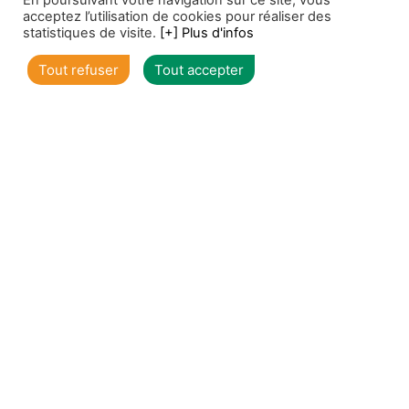
En poursuivant votre navigation sur ce site, vous
acceptez l’utilisation de cookies pour réaliser des
statistiques de visite.
[+] Plus d'infos
Voir toutes nos offres individuels
Tout refuser
Tout accepter