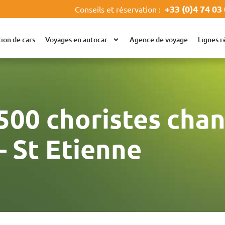
+33 (0)4 74 03
Conseils et réservation :
ion de cars
Voyages en autocar
Agence de voyage
Lignes r
 500 choristes cha
– St Etienne