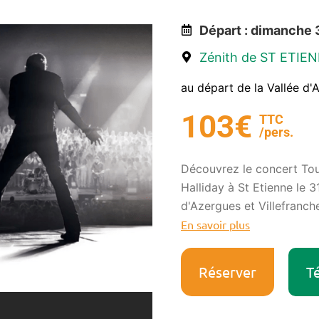
Départ : dimanche 
Zénith de ST ETIEN
au départ de la Vallée d'
103€
TTC
/pers.
Découvrez le concert Tou
Halliday à St Etienne le 3
d'Azergues et Villefranch
En savoir plus
Réserver
Té