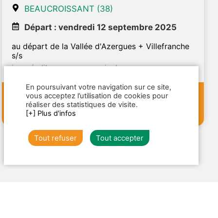
BEAUCROISSANT (38)
Départ : vendredi 12 septembre 2025
au départ de la Vallée d'Azergues + Villefranche
s/s
journée libre - repas non inclus
En poursuivant votre navigation sur ce site,
vous acceptez l’utilisation de cookies pour
49€
TTC
d'infos
réaliser des statistiques de visite.
/pers.
[+] Plus d'infos
Tout refuser
Tout accepter