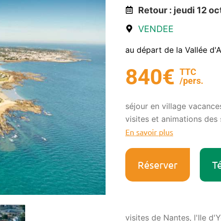
Retour : jeudi 12 o
VENDEE
au départ de la Vallée d'
840€
TTC
/pers.
séjour en village vacanc
visites et animations des 
En savoir plus
Réserver
Té
visites de Nantes, l'Ile d'