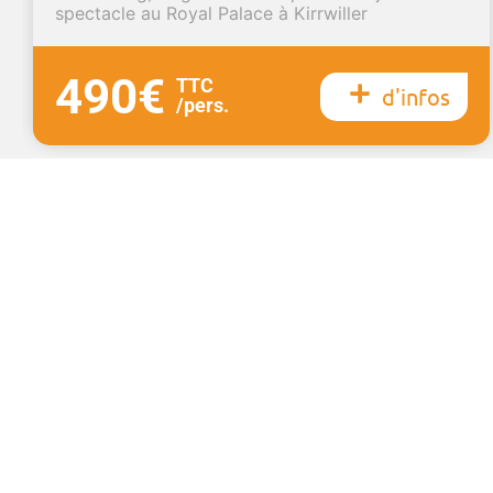
spectacle au Royal Palace à Kirrwiller
490€
TTC
d'infos
/pers.