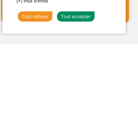
[+] Plus d'infos
109€
TTC
d'infos
/pers.
Tout refuser
Tout accepter