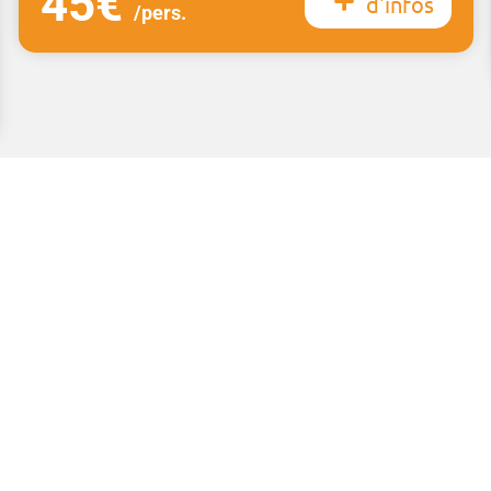
45€
d'infos
/pers.
Voir toutes nos offres individuels