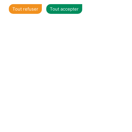
Tout refuser
Tout accepter
1
2
3
Voir toutes nos offres individuels
Qualité de service
certifiée ISO 14001
N°AR595