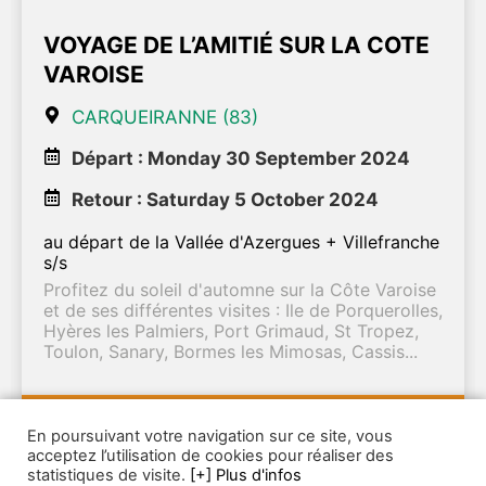
VOYAGE DE L’AMITIÉ SUR LA COTE
VAROISE
CARQUEIRANNE (83)
Départ : Monday 30 September 2024
Retour : Saturday 5 October 2024
au départ de la Vallée d'Azergues + Villefranche
s/s
Profitez du soleil d'automne sur la Côte Varoise
et de ses différentes visites : Ile de Porquerolles,
Hyères les Palmiers, Port Grimaud, St Tropez,
Toulon, Sanary, Bormes les Mimosas, Cassis...
840€
En poursuivant votre navigation sur ce site, vous
TTC
d'infos
/pers.
acceptez l’utilisation de cookies pour réaliser des
statistiques de visite.
[+] Plus d'infos