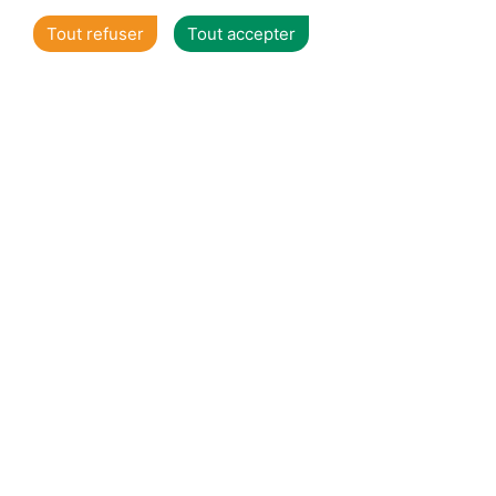
Tout refuser
Tout accepter
1
2
3
Voir toutes nos offres individuels
Qualité de service
certifiée ISO 14001
N°AR595