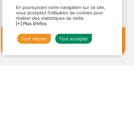
Participez à l'un des évènements horticoles les
En poursuivant votre navigation sur ce site,
plus importants en Europe, organisé tous les 5
vous acceptez l’utilisation de cookies pour
ans !
réaliser des statistiques de visite.
[+] Plus d'infos
635€
TTC
Tout refuser
Tout accepter
d'infos
/pers.