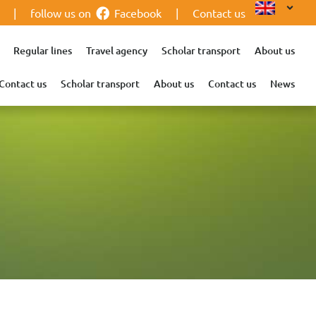
|
follow us on
Facebook
|
Contact us
Regular lines
Travel agency
Scholar transport
About us
Contact us
Scholar transport
About us
Contact us
News