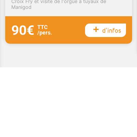
Croix Fry et visite de l'orgue à tuyaux de
Manigod
90€
TTC
d'infos
/pers.
Voir toutes nos offres individuels